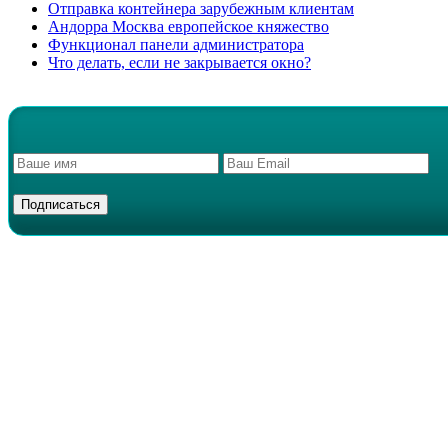
Отправка контейнера зарубежным клиентам
Андорра Москва европейское княжество
Функционал панели администратора
Что делать, если не закрывается окно?