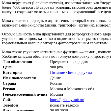
Мака перуанская (Lepidium meyenii), известная также как “пе
более 4000 метров . В суровых условиях высокогорья древние
капсулы содержат молотый корень маки, сохраняющий все ценн
Мака является природным адаптогеном, который мягко повышае
включает аминокислоты (лизин, триптофан, аргинин), минералы
Особую ценность мака представляет для репродуктивного здоро
улучшает потенцию, качество и подвижность сперматозоидов,
гормональный баланс благодаря фитоэстрогенным свойствам .
Мака также улучшает когнитивные функции — память, концентр
Удобные капсулы обеспечивают точную дозировку и простоту п
Тип объявления
Предложение, продаю
Цена
900 руб.
Категория
Питание
/
Био продукты
Имя пользователя
Денис
Страна
Россия
Регион
Москва и Московская обл.
Город/населенный пункт
Москва
Сайт
https://gribnoy-mir.ru/
Телефон
показать телефон
Дата размещения
20.05.2026