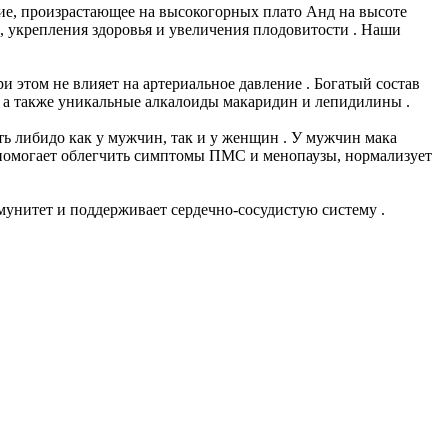
ние, произрастающее на высокогорных плато Анд на высоте
, укрепления здоровья и увеличения плодовитости . Наши
 этом не влияет на артериальное давление . Богатый состав
Е, а также уникальные алкалоиды макаридин и лепидилины .
ть либидо как у мужчин, так и у женщин . У мужчин мака
 помогает облегчить симптомы ПМС и менопаузы, нормализует
унитет и поддерживает сердечно-сосудистую систему .