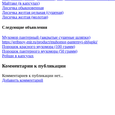
Майтаке (в капсулах)
Лисичка обыкновенная
Лисичка желтая цельная (сушеная)
Лисичка желтая (молотая)
Следующие объявления
Мухомор пантерный (закрытые сушеные шляпки)
https://gribnoy-mir.ru/product/muhomor-panternyi-shljapki/
Порошок красного мухомора (100 грамм)
Порошок пантерного мухомора (50 грамм)
Рейши в капсулах
Комментарии к публикации
Комментариев к публикации нет...
Добавить комментарий