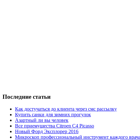
Последние статьи
Как достучаться до клиента через смс рассылку
Купить санки для зимних прогулок
Азартный ли вы человек
Все приемущества Сitroen C4 Picasso
Новый Форд Эксплорер 2016
Микроскоп профессиональный инструмент каждого врач