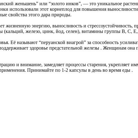
руанский женьшень” или “золото инков”, — это уникальное расте
 инки использовали этот корнеплод для повышения выносливости
ые свойства этого дара природы.
т жизненную энергию, выносливость и стрессоустойчивость, при
 (кальций, железо, цинк, йод, селен), витамины группы В, С, 
вья. Её называют “перуанской виагрой” за способность усилива
 поддерживает здоровье предстательной железы . Женщинам она
ацию и внимание, замедляет процессы старения, укрепляет имм
рименения. Принимайте по 1-2 капсулы в день во время еды .