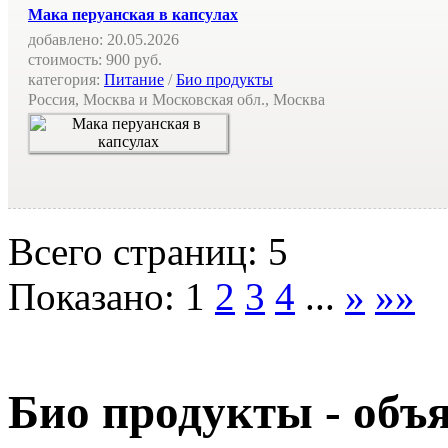
Мака перуанская в капсулах
добавлено:
20.05.2026
стоимость:
900 руб.
категория:
Питание
/
Био продукты
Россия, Москва и Московская обл., Москва
Всего страниц: 5
Показано:
1
2
3
4
...
»
»»
Био продукты - объ