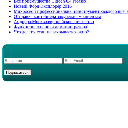
Все приемущества Сitroen C4 Picasso
Новый Форд Эксплорер 2016
Микроскоп профессиональный инструмент каждого врач
Отправка контейнера зарубежным клиентам
Андорра Москва европейское княжество
Функционал панели администратора
Что делать, если не закрывается окно?