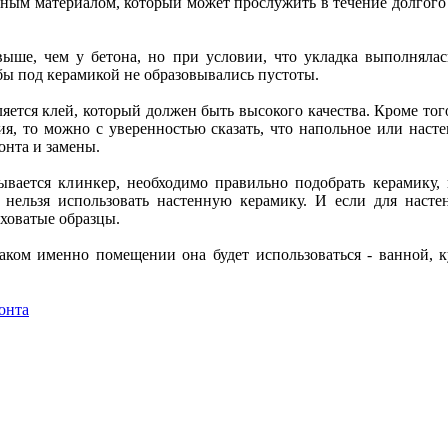
ичным материалом, который может прослужить в течение долгог
выше, чем у бетона, но при условии, что укладка выполнялас
бы под керамикой не образовывались пустоты.
ется клей, который должен быть высокого качества. Кроме то
ия, то можно с уверенностью сказать, что напольное или наст
онта и замены.
ывается клинкер, необходимо правильно подобрать керамику, к
нельзя использовать настенную керамику. И если для настен
ховатые образцы.
аком именно помещении она будет использоваться - ванной, к
онта