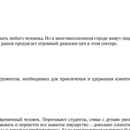
вать любого человека. Но в многомиллионном городе живут люди
 рынок предлагает огромный диапазон цен в этом секторе.
струментов, необходимых для привлечения и удержания клиент
современный человек. Переезжают студенты, семьи с детьми ув
ковать и перевезти все нажитое имущество – довольно хлопотн
, да и довольно проблематично. Если вам предстоит квартирный 