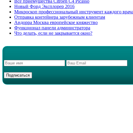
Все приемущества Сitroen C4 Picasso
Новый Форд Эксплорер 2016
Микроскоп профессиональный инструмент каждого врач
Отправка контейнера зарубежным клиентам
Андорра Москва европейское княжество
Функционал панели администратора
Что делать, если не закрывается окно?