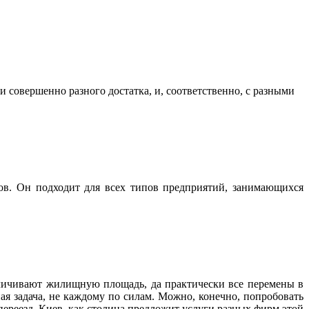
 совершенно разного достатка, и, соответственно, с разными
ов. Он подходит для всех типов предприятий, занимающихся
еличивают жилищную площадь, да практически все перемены в
ая задача, не каждому по силам. Можно, конечно, попробовать
переезд, Киев, как столица предложит услуги разных фирм этой