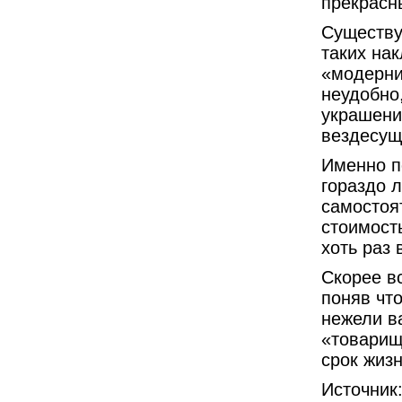
прекрасн
Существу
таких на
«модерни
неудобно,
украшени
вездесущ
Именно п
гораздо 
самостоя
стоимост
хоть раз 
Скорее вс
поняв чт
нежели в
«товарищ
срок жиз
Источник