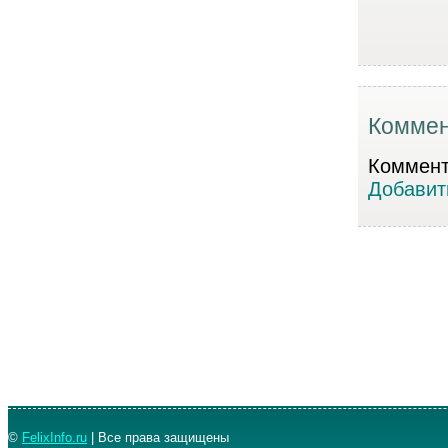
Коммен
Коммента
Добавит
©
FelixInfo.ru
| Все права защищены