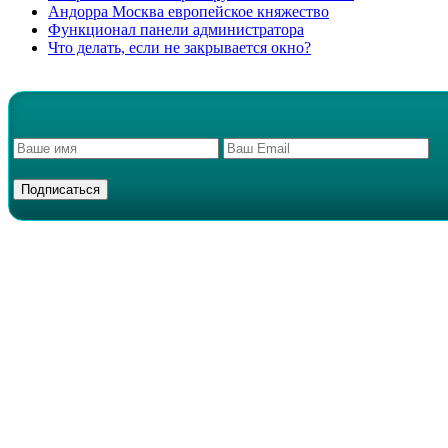
Андорра Москва европейское княжество
Функционал панели администратора
Что делать, если не закрывается окно?