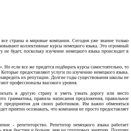
и все страны и мировые компании. Сегодня уже знание только
низовывают коллективные курсы немецкого языка. Это огромный
у не будет, поскольку изучение немецкого языка происходит в
». Но если все же придется подбирать курсы самостоятельно, то
. Которые предоставляют услуги по изучению немецкого языка.
ы навредить их репутации. Долгие годы существования школы не
тают профессионалы высокого уровня.
оехать в другую страну и уметь узнать дорогу или место
это грамматика, правила написания предложения, правильное
ют предприятия для своих работников. Им важно обменяться
ет приятно осознавать, что компания не просто предоставляет
ние - репетиторство. Репетитор немецкого языка работает
ь язык быстрее и больше, чем на групповых занятиях. Поэтому