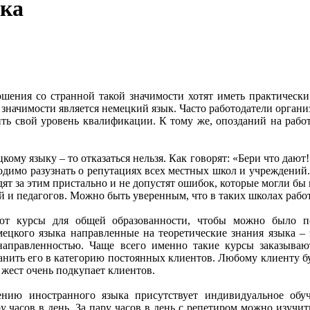
ыка
ошения со странной такой значимости хотят иметь практическ
 значимости является немецкий язык. Часто работодатели орга
ть свой уровень квалификации. К тому же, опозданий на работ
ому языку – то отказаться нельзя. Как говорят: «Бери что дают!
одимо разузнать о репутациях всех местных школ и учреждений
едят за этим пристально и не допустят ошибок, которые могли б
 и педагогов. Можно быть уверенным, что в таких школах рабо
ют курсы для общей образованности, чтобы можно было п
мецкого языка направленные на теоретические знания языка – 
 направленностью. Чаще всего именно такие курсы заказыва
ить его в категорию постоянных клиентов. Любому клиенту буд
й жест очень подкупает клиентов.
нию иностранного языка присутствует индивидуальное обуче
часов в день. За пару часов в день с репетиром можно изучит