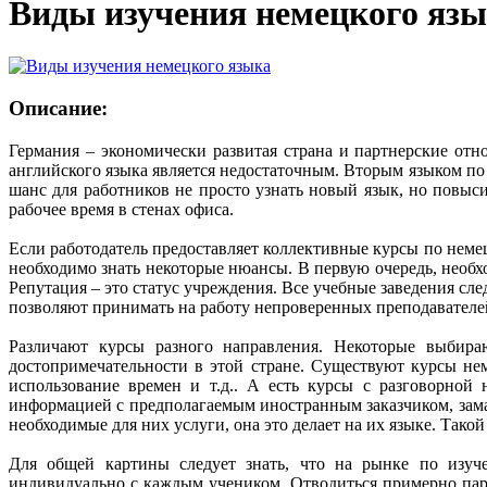
Виды изучения немецкого яз
Описание:
Германия – экономически развитая страна и партнерские отн
английского языка является недостаточным. Вторым языком по
шанс для работников не просто узнать новый язык, но повыси
рабочее время в стенах офиса.
Если работодатель предоставляет коллективные курсы по немецк
необходимо знать некоторые нюансы. В первую очередь, необх
Репутация – это статус учреждения. Все учебные заведения сл
позволяют принимать на работу непроверенных преподавателей
Различают курсы разного направления. Некоторые выбира
достопримечательности в этой стране. Существуют курсы не
использование времен и т.д.. А есть курсы с разговорной
информацией с предполагаемым иностранным заказчиком, заман
необходимые для них услуги, она это делает на их языке. Тако
Для общей картины следует знать, что на рынке по изуче
индивидуально с каждым учеником. Отводиться примерно пару 