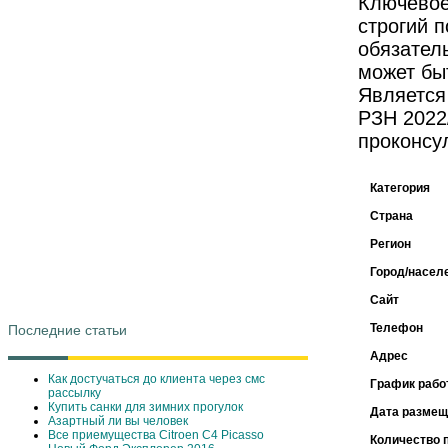
Ключевое
строгий п
обязател
может бы
Является
РЗН 2022
проконсу
Категория
Страна
Регион
Город/насел
Сайт
Телефон
Последние статьи
Адрес
Как достучаться до клиента через смс
График рабо
рассылку
Купить санки для зимних прогулок
Дата размещ
Азартный ли вы человек
Все приемущества Сitroen C4 Picasso
Количество 