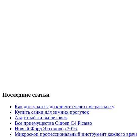
Последние статьи
Как достучаться до клиента через смс рассылку
Купить санки для зимних прогулок
Азартный ли вы человек
Все приемущества Сitroen C4 Picasso
Новый Форд Эксплорер 2016
Микроскоп профессиональный инструмент каждого врач