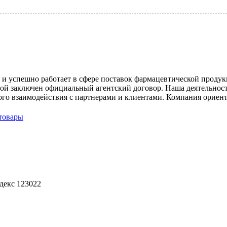
оду и успешно работает в сфере поставок фармацевтической про
орой заключен официальный агентский договор. Наша деятельнос
ого взаимодействия с партнерами и клиентами. Компания ориен
товары
ндекс 123022