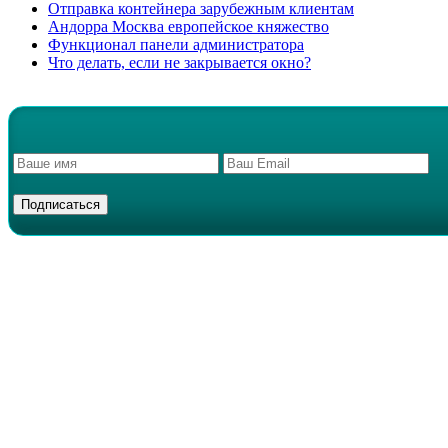
Отправка контейнера зарубежным клиентам
Андорра Москва европейское княжество
Функционал панели администратора
Что делать, если не закрывается окно?