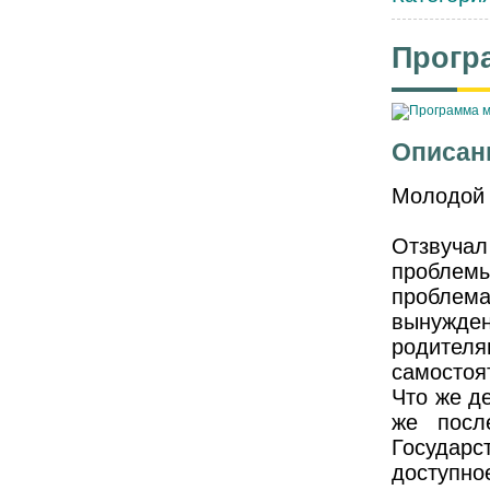
Прогр
Описан
Молодой 
Отзвуча
проблемы
проблем
вынужде
родите
самостоя
Что же де
же посл
Государс
доступно