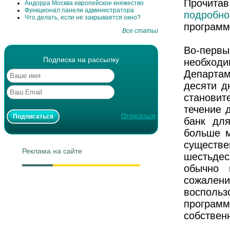
Прочитав
Андорра Москва европейское княжество
Функционал панели администратора
подробно
Что делать, если не закрывается окно?
програм
Все статьи
Во-первы
Подписка на рассылку
необход
Департам
десяти д
становит
течение 
Отписаться
банк для
больше м
существ
Реклама на сайте
шестьдес
обычно 
сожален
воспольз
програ
собствен