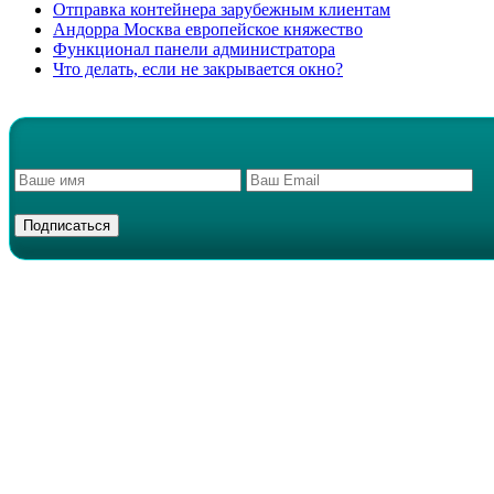
Отправка контейнера зарубежным клиентам
Андорра Москва европейское княжество
Функционал панели администратора
Что делать, если не закрывается окно?