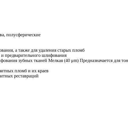
ва, полусферические
ования, а также для удаления старых пломб
я и предварительного шлифования
лифования зубных тканей Мелкая (40 μm) Предназначается для 
зитных пломб и их краев
озитных реставраций