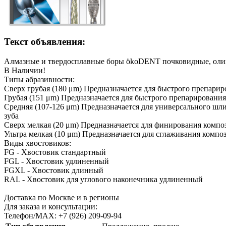
Текст объявления:
Алмазные и твердосплавные боры ökoDENT почковидные, оли
В Наличии!
Типы абразивности:
Сверх грубая (180 μm) Предназначается для быстрого препарир
Грубая (151 μm) Предназначается для быстрого препарировани
Средняя (107-126 μm) Предназначается для универсального ш
зуба
Сверх мелкая (20 μm) Предназначается для финирования компо
Ультра мелкая (10 μm) Предназначается для сглаживания комп
Виды хвостовиков:
FG - Хвостовик стандартный
FGL - Хвостовик удлиненный
FGXL - Хвостовик длинный
RAL - Хвостовик для углового наконечника удлиненный
Доставка по Москве и в регионы
Для заказа и консультации:
Телефон/МАХ: +7 (926) 209-09-94