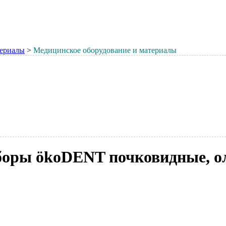
териалы
>
Медицинское оборудование и материалы
боры ökoDENT почковидные, ол