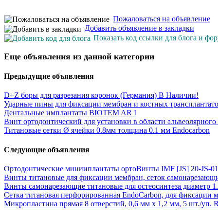
Пожаловаться на объявление
Добавить объявление в закладки
Показать код ссылки для блога и фо
Еще объявления из данной категории
Предыдущие объявления
D+Z боры для разрезания коронок (Германия) В Наличии!
Ударные пины для фиксации мембран и костных трансплантато
Дентальные имплантаты BIOTEM AR I
Винт ортодонтический для установки в области альвеолярно
Титановые сетки Ø ячейки 0.8мм толщина 0.1 мм Endocarbon
Следующие объявления
Ортодонтические минииплантаты ортоВинты IMF [JS] 20-JS-0
Винты титановые для фиксации мембран, сеток самонарезающи
Винты самонарезающие титановые для остеосинтеза диаметр 1.5 
Сетка титановая перфорированная EndoCarbon, для фиксации м
Микропластина прямая 8 отверстий, 0,6 мм x 1,2 мм, 5 шт./уп. 