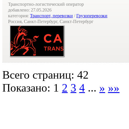
Транспортно-логистический оператор
добавлено:
27.05.2026
категория:
Транспорт, перевозки
/
Грузоперевозки
Россия, Санкт-Петербург, Санкт-Петербург
Всего страниц: 42
Показано:
1
2
3
4
...
»
»»