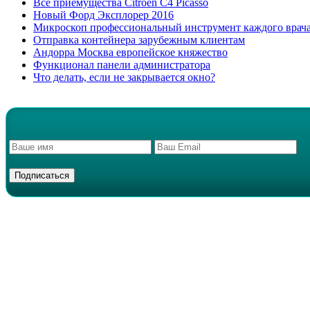
Все приемущества Сitroen C4 Picasso
Новый Форд Эксплорер 2016
Микроскоп профессиональный инструмент каждого врач
Отправка контейнера зарубежным клиентам
Андорра Москва европейское княжество
Функционал панели администратора
Что делать, если не закрывается окно?