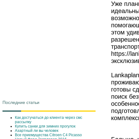
Уже план
идеальны
возможно
помогающ
этом уди
разрешен
транспор
https://l
эксклюзи
Lankapla
проживаю
готовы с
поиск без
Последние статьи
особеннос
подготов
комплекс
Как достучаться до клиента через смс
рассылку
Купить санки для зимних прогулок
Азартный ли вы человек
Все приемущества Сitroen C4 Picasso