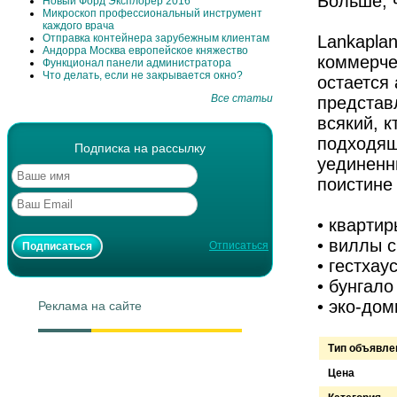
Больше, 
Новый Форд Эксплорер 2016
Микроскоп профессиональный инструмент
каждого врача
Отправка контейнера зарубежным клиентам
Lankaplan
Андорра Москва европейское княжество
коммерче
Функционал панели администратора
Что делать, если не закрывается окно?
остается
Все статьи
представ
всякий, 
подходящ
Подписка на рассылку
уединенн
поистине
• квартир
• виллы с
Отписаться
• гестха
• бунгало
• эко-до
Реклама на сайте
Тип объявле
Цена