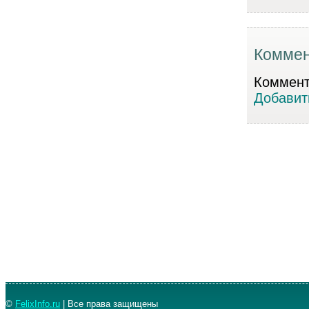
Коммен
Коммента
Добавит
©
FelixInfo.ru
| Все права защищены