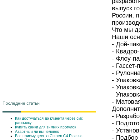
разработк
выпуск го
России, 
производ
Что мы д
Наши осн
- Дой-пак
- Квадро-
- Флоу-па
- Гассет-
- Рулонн
- Упаковк
- Упаковк
- Упаков
- Матова
Последние статьи
Дополнит
- Разрабо
Как достучаться до клиента через смс
- Подгото
рассылку
Купить санки для зимних прогулок
- Установ
Азартный ли вы человек
Все приемущества Сitroen C4 Picasso
- Подбор