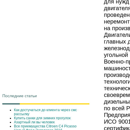
для нужд
двигател
проведен
неремонт
на произв
Двигател
главных д
железнод
угольной
Военно-п
машиност
производ
технолог
техничес
своеврем
Последние статьи
дизельных
по всей Р
Как достучаться до клиента через смс
Предприя
рассылку
Купить санки для зимних прогулок
ИСО 9001
Азартный ли вы человек
Все приемущества Сitroen C4 Picasso
сертифик