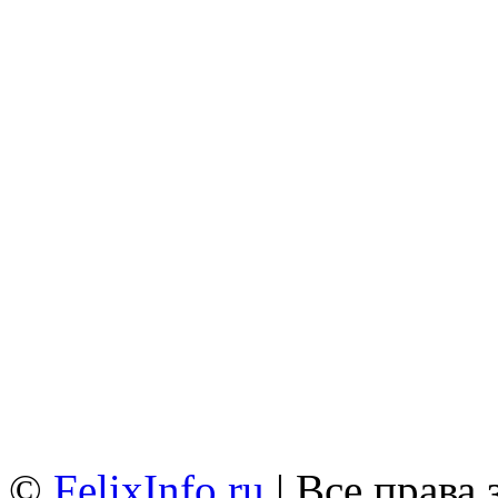
©
FelixInfo.ru
| Все права