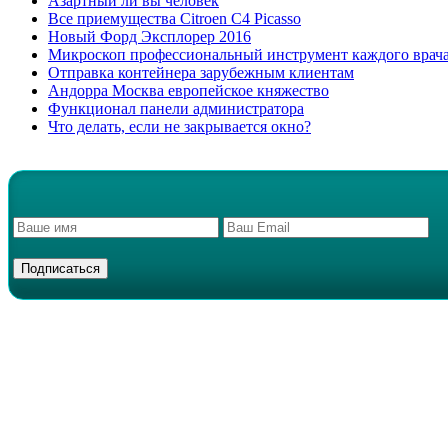
Азартный ли вы человек
Все приемущества Сitroen C4 Picasso
Новый Форд Эксплорер 2016
Микроскоп профессиональный инструмент каждого врач
Отправка контейнера зарубежным клиентам
Андорра Москва европейское княжество
Функционал панели администратора
Что делать, если не закрывается окно?