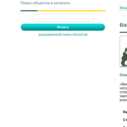
Поиск объектов в каталоге
Иск
Ва
расширенный поиск объектов
Опи
«Важ
нату
отбо
закл
искл
Ка
С