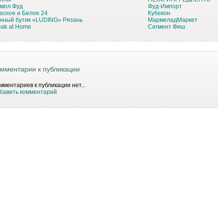
мпл Фуд
Фуд-Импорт
асное и Белое 24
Кубекон
нный бутик «LUDING» Рязань
МармеладМаркет
eak at Home
Сегмент Фиш
мментарии к публикации
мментариев к публикации нет...
бавить комментарий