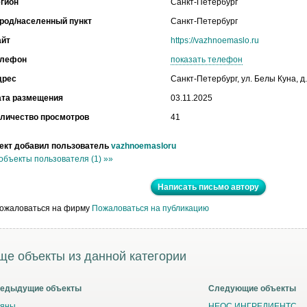
гион
Санкт-Петербург
род/населенный пункт
Санкт-Петербург
айт
https://vazhnoemaslo.ru
елефон
показать телефон
дрес
Санкт-Петербург, ул. Белы Куна, д.
ата размещения
03.11.2025
личество просмотров
41
ект добавил пользователь
vazhnoemasloru
объекты пользователя (1) »»
Написать письмо автору
Пожаловаться на публикацию
ще объекты из данной категории
едыдущие объекты
Следующие объекты
яны
НЕОС ИНГРЕДИЕНТС