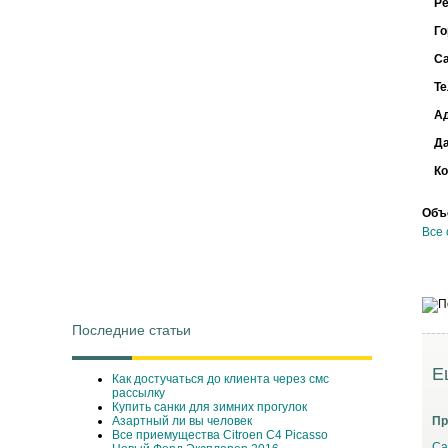
Ре
Го
С
Т
А
Д
Ко
Объ
Все 
Последние статьи
Е
Как достучаться до клиента через смс
рассылку
Купить санки для зимних прогулок
Азартный ли вы человек
Пр
Все приемущества Сitroen C4 Picasso
Са