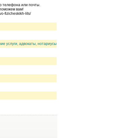
ью телефона или почты.
 поможем вам!
fizicheskikh-lits/
ие услуги, адвокаты, нотариусы