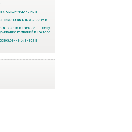
я
в с юридических лиц в
 антимонопольным спорам в
ого юриста в Ростове-на-Дону
уживание компаний в Ростове-
ровождение бизнеса в