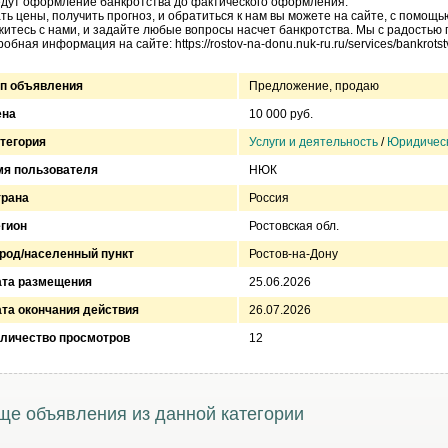
дут оформление банкротства до фактического оформления.
ть цены, получить прогноз, и обратиться к нам вы можете на сайте, с помощ
итесь с нами, и задайте любые вопросы насчет банкротства. Мы с радостью
обная информация на сайте: https://rostov-na-donu.nuk-ru.ru/services/bankrotstvo-
п объявления
Предложение, продаю
ена
10 000 руб.
тегория
Услуги и деятельность
/
Юридическ
я пользователя
НЮК
трана
Россия
гион
Ростовская обл.
род/населенный пункт
Ростов-на-Дону
ата размещения
25.06.2026
та окончания действия
26.07.2026
личество просмотров
12
ще объявления из данной категории