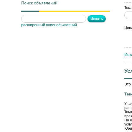
Поиск объявлений
Текс
расширенный поиск объявлений
Цен
Иск
Ус
Это 
Тек
У ва
рас
Тогд
прек
Но ч
услу
Юрис