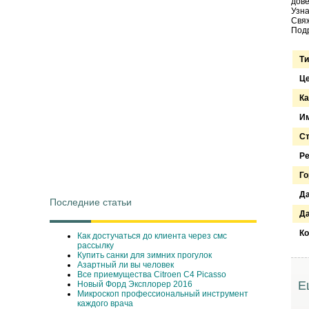
дове
Узна
Свяж
Подр
Ти
Ц
Ка
Им
С
Ре
Го
Д
Последние статьи
Да
Ко
Как достучаться до клиента через смс
рассылку
Купить санки для зимних прогулок
Азартный ли вы человек
Все приемущества Сitroen C4 Picasso
Е
Новый Форд Эксплорер 2016
Микроскоп профессиональный инструмент
каждого врача