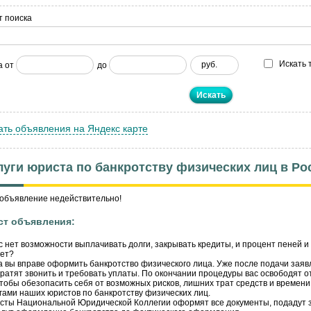
т поиска
Искать 
руб.
а от
до
ать объявления на Яндекс карте
луги юриста по банкротству физических лиц в Ро
объявление недействительно!
ст объявления:
с нет возможности выплачивать долги, закрывать кредиты, и процент пеней и
тет?
а вы вправе оформить банкротство физического лица. Уже после подачи заяв
ратят звонить и требовать уплаты. По окончании процедуры вас освободят о
тобы обезопасить себя от возможных рисков, лишних трат средств и времени
гами наших юристов по банкротству физических лиц.
ты Национальной Юридической Коллегии оформят все документы, подадут з