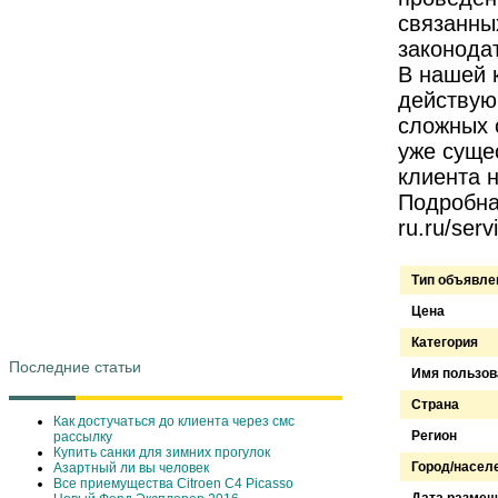
связанны
законода
В нашей 
действую
сложных 
уже суще
клиента н
Подробная
ru.ru/ser
Тип объявле
Цена
Категория
Последние статьи
Имя пользов
Страна
Как достучаться до клиента через смс
Регион
рассылку
Купить санки для зимних прогулок
Город/насел
Азартный ли вы человек
Все приемущества Сitroen C4 Picasso
Дата размещ