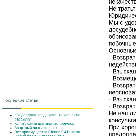
некачест
Не трать
Юридичес
Мы с удо
досудебн
обрисова
побочные
Основные
- Возврат
недейств
- Взыска
- Возмещ
- Возвра
неоснова
- Взыскан
Последние статьи
- Возврат
Не нашли
Как достучаться до клиента через смс
консульт
рассылку
Купить санки для зимних прогулок
При хоро
Азартный ли вы человек
Все приемущества Сitroen C4 Picasso
предопла