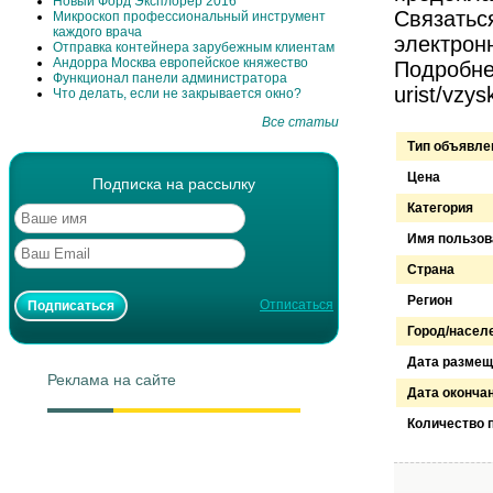
Новый Форд Эксплорер 2016
Связатьс
Микроскоп профессиональный инструмент
каждого врача
электрон
Отправка контейнера зарубежным клиентам
Андорра Москва европейское княжество
Подробнее 
Функционал панели администратора
urist/vzys
Что делать, если не закрывается окно?
Все статьи
Тип объявле
Цена
Подписка на рассылку
Категория
Имя пользов
Страна
Регион
Отписаться
Город/насел
Дата размещ
Реклама на сайте
Дата оконча
Количество 