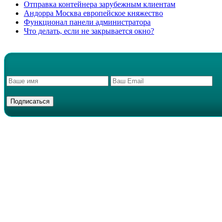
Отправка контейнера зарубежным клиентам
Андорра Москва европейское княжество
Функционал панели администратора
Что делать, если не закрывается окно?