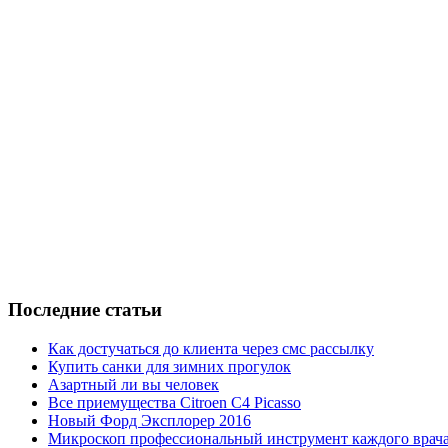
Последние статьи
Как достучаться до клиента через смс рассылку
Купить санки для зимних прогулок
Азартный ли вы человек
Все приемущества Сitroen C4 Picasso
Новый Форд Эксплорер 2016
Микроскоп профессиональный инструмент каждого врач