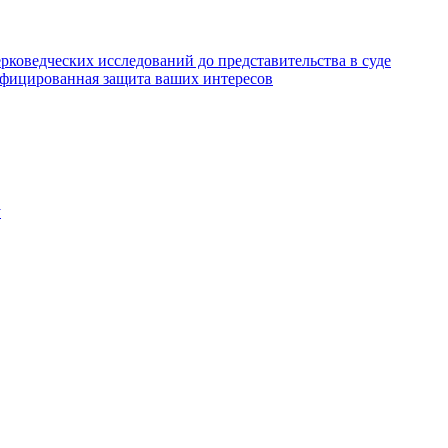
коведческих исследований до представительства в суде
ифицированная защита ваших интересов
у