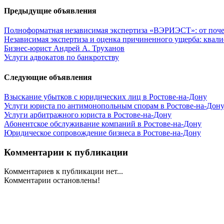
Предыдущие объявления
Полноформатная независимая экспертиза «ВЭРИЭСТ»: от почер
Независимая экспертиза и оценка причиненного ущерба: квал
Бизнес-юрист Андрей А. Труханов
Услуги адвокатов по банкротству
Следующие объявления
Взыскание убытков с юридических лиц в Ростове-на-Дону
Услуги юриста по антимонопольным спорам в Ростове-на-Дон
Услуги арбитражного юриста в Ростове-на-Дону
Абонентское обслуживание компаний в Ростове-на-Дону
Юридическое сопровождение бизнеса в Ростове-на-Дону
Комментарии к публикации
Комментариев к публикации нет...
Комментарии остановлены!