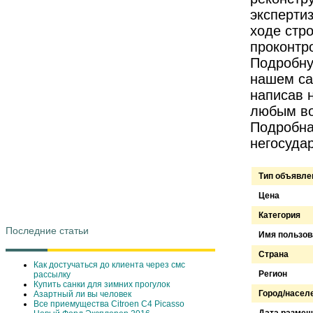
эксперти
ходе стр
проконтр
Подробну
нашем са
написав 
любым во
Подробная
негосуда
Тип объявле
Цена
Категория
Последние статьи
Имя пользов
Страна
Как достучаться до клиента через смс
Регион
рассылку
Купить санки для зимних прогулок
Город/насел
Азартный ли вы человек
Все приемущества Сitroen C4 Picasso
Дата размещ