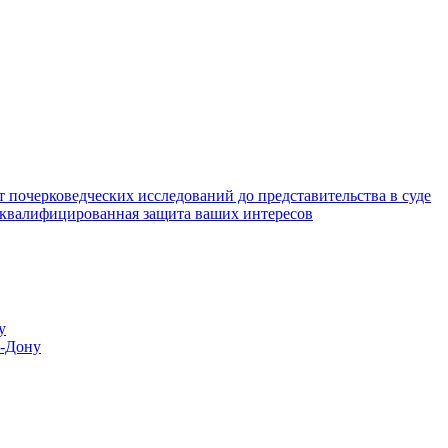
почерковедческих исследований до представительства в суде
 квалифицированная защита ваших интересов
у
а-Дону