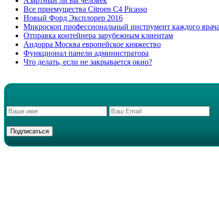
Азартный ли вы человек
Все приемущества Сitroen C4 Picasso
Новый Форд Эксплорер 2016
Микроскоп профессиональный инструмент каждого врач
Отправка контейнера зарубежным клиентам
Андорра Москва европейское княжество
Функционал панели администратора
Что делать, если не закрывается окно?