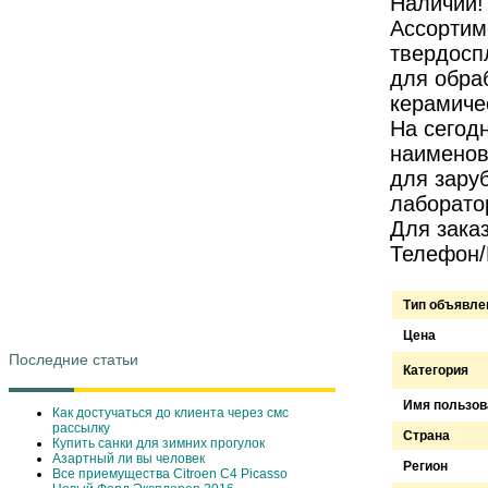
Наличии!
Ассортим
твердосп
для обра
керамиче
На сегод
наименов
для зару
лаборато
Для заказ
Телефон/
Тип объявле
Цена
Последние статьи
Категория
Имя пользов
Как достучаться до клиента через смс
рассылку
Страна
Купить санки для зимних прогулок
Азартный ли вы человек
Регион
Все приемущества Сitroen C4 Picasso