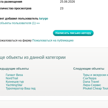
ата размещения
25.06.2026
личество просмотров
23
ект добавил пользователь
turygo
объекты пользователя (1) »»
Написать письмо автору
Пожаловаться на публикацию
ще объекты из данной категории
едыдущие объекты
Следующие объекты
Галант Виза
Туры и экскурсии
NordTrail
СахТерра
Кузнецов тур
Dana Travel
YachtingStar
Лира-Сервис
Туроператор Ваш гид
Phuket Cheap Tou