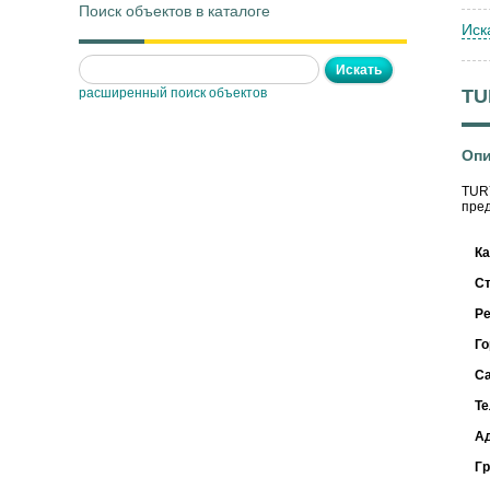
Поиск объектов в каталоге
Иск
расширенный поиск объектов
TU
Опи
TURY
пред
Ка
С
Ре
Го
С
Т
А
Г