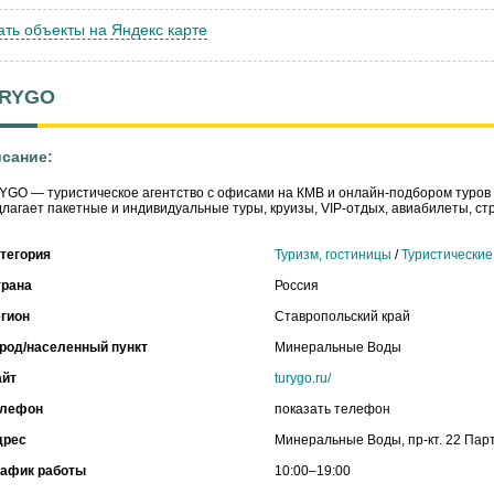
ать объекты на Яндекс карте
RYGO
сание:
GO — туристическое агентство с офисами на КМВ и онлайн-подбором туров 
лагает пакетные и индивидуальные туры, круизы, VIP-отдых, авиабилеты, ст
тегория
Туризм, гостиницы
/
Туристические
трана
Россия
гион
Ставропольский край
род/населенный пункт
Минеральные Воды
айт
turygo.ru/
елефон
показать телефон
дрес
Минеральные Воды, пр-кт. 22 Пар
рафик работы
10:00–19:00