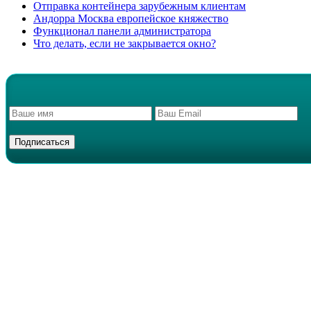
Отправка контейнера зарубежным клиентам
Андорра Москва европейское княжество
Функционал панели администратора
Что делать, если не закрывается окно?