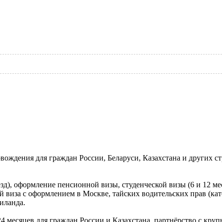
ождения для граждан России, Беларуси, Казахстана и других стр
д), оформление пенсионной визы, студенческой визы (6 и 12 мес
виза с оформлением в Москве, тайских водительских прав (кате
аиланда.
о 24 месяцев для граждан России и Казахстана, партнёрство с к