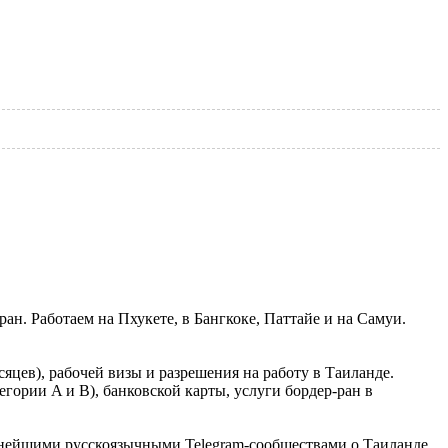
ан. Работаем на Пхукете, в Бангкоке, Паттайе и на Самуи.
яцев), рабочей визы и разрешения на работу в Таиланде.
гории A и B), банковской карты, услуги бордер-ран в
рупнейшими русскоязычными Telegram-сообществами о Таиланде,