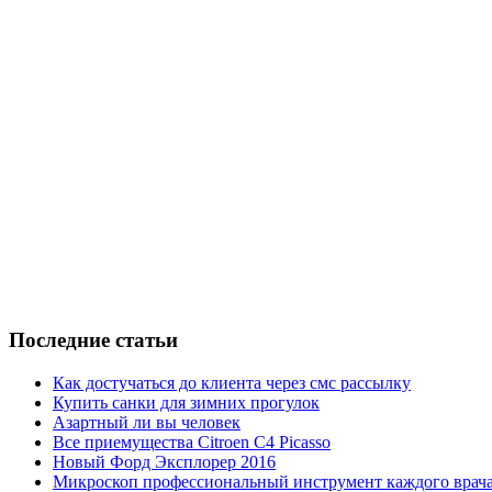
Последние статьи
Как достучаться до клиента через смс рассылку
Купить санки для зимних прогулок
Азартный ли вы человек
Все приемущества Сitroen C4 Picasso
Новый Форд Эксплорер 2016
Микроскоп профессиональный инструмент каждого врач