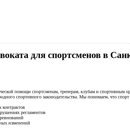
воката для спортсменов в Сан
еской помощи спортсменам, тренерам, клубам и спортивным ор
родного спортивного законодательства. Мы понимаем, что спорт
х контрактов
нарушениях регламентов
оревнований
рных изменений