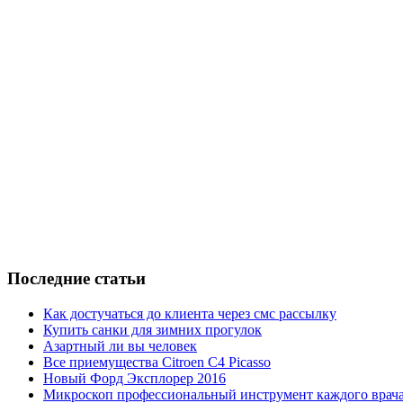
Последние статьи
Как достучаться до клиента через смс рассылку
Купить санки для зимних прогулок
Азартный ли вы человек
Все приемущества Сitroen C4 Picasso
Новый Форд Эксплорер 2016
Микроскоп профессиональный инструмент каждого врач