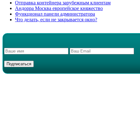
Отправка контейнера зарубежным клиентам
Андорра Москва европейское княжество
Функционал панели администратора
Что делать, если не закрывается окно?