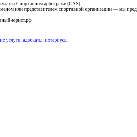
 судах и Спортивном арбитраже (CAS)
ртсменом или представителем спортивной организации — мы пр
тивный-юрист.рф
е услуги, адвокаты, нотариусы