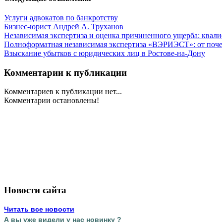
Услуги адвокатов по банкротству
Бизнес-юрист Андрей А. Труханов
Независимая экспертиза и оценка причиненного ущерба: квал
Полноформатная независимая экспертиза «ВЭРИЭСТ»: от почер
Взыскание убытков с юридических лиц в Ростове-на-Дону
Комментарии к публикации
Комментариев к публикации нет...
Комментарии остановлены!
Новости сайта
Читать все новости
А вы уже видели у нас новинку ?