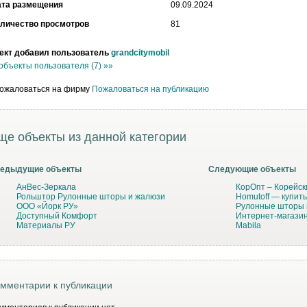
ата размещения
09.09.2024
личество просмотров
81
ект добавил пользователь
grandcitymobil
объекты пользователя (7) »»
Пожаловаться на публикацию
ще объекты из данной категории
едыдущие объекты
Следующие объекты
АнВес-Зеркала
КорОпт – Корейск
Рольштор Рулонные шторы и жалюзи
Homutoff — купит
ООО «Йорк РУ»
Рулонные шторы 
Доступный Комфорт
Интернет-магазин
Материалы РУ
Mabila
мментарии к публикации