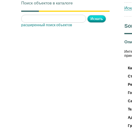
Поиск объектов в каталоге
Иск
расширенный поиск объектов
So
Опи
Инте
прин
Ка
С
Ре
Го
С
Т
А
Г