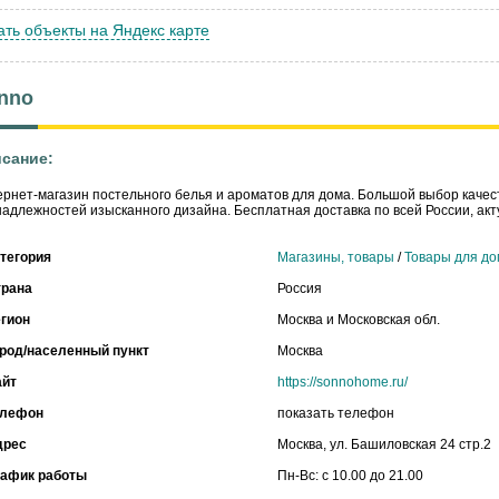
ать объекты на Яндекс карте
nno
сание:
рнет-магазин постельного белья и ароматов для дома. Большой выбор каче
адлежностей изысканного дизайна. Бесплатная доставка по всей России, ак
тегория
Магазины, товары
/
Товары для до
трана
Россия
гион
Москва и Московская обл.
род/населенный пункт
Москва
айт
https://sonnohome.ru/
елефон
показать телефон
дрес
Москва, ул. Башиловская 24 стр.2
рафик работы
Пн-Вс: с 10.00 до 21.00