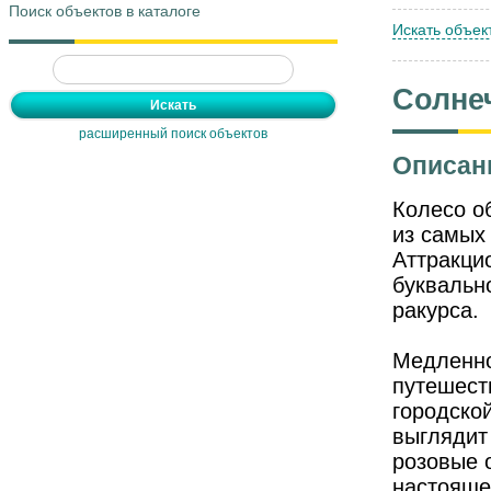
Поиск объектов в каталоге
Искать объек
Солне
расширенный поиск объектов
Описан
Колесо о
из самых
Аттракци
буквально
ракурса.
Медленно
путешест
городско
выглядит
розовые 
настояще