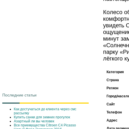
Колесо о
комфортно
увидеть 
ощущение
минут за
«Солнечн
парку «Р
лёгкого к
Категория
Страна
Регион
Последние статьи
Город/насел
Сайт
Как достучаться до клиента через смс
Телефон
рассылку
Купить санки для зимних прогулок
Адрес
Азартный ли вы человек
Все приемущества Сitroen C4 Picasso
Дата размещ