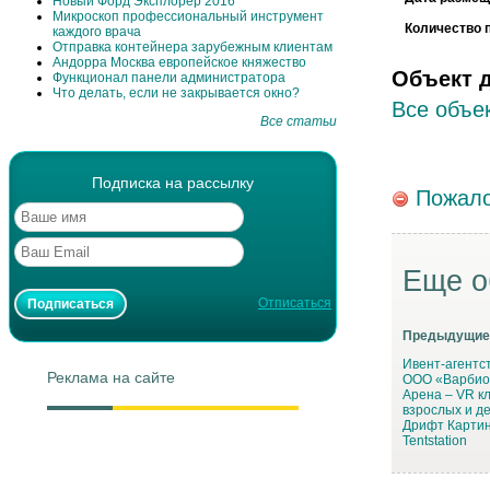
Новый Форд Эксплорер 2016
Микроскоп профессиональный инструмент
Количество 
каждого врача
Отправка контейнера зарубежным клиентам
Андорра Москва европейское княжество
Объект 
Функционал панели администратора
Что делать, если не закрывается окно?
Все объек
Все статьи
Подписка на рассылку
Пожало
Еще о
Отписаться
Предыдущие
Ивент-агент
Реклама на сайте
ООО «Варбио
Арена – VR к
взрослых и д
Дрифт Картинг
Tentstation