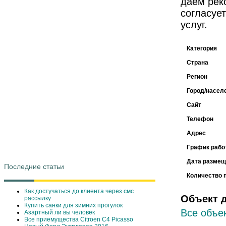
даем рек
согласуе
услуг.
Категория
Страна
Регион
Город/насел
Сайт
Телефон
Адрес
График рабо
Дата размещ
Последние статьи
Количество 
Как достучаться до клиента через смс
Объект 
рассылку
Купить санки для зимних прогулок
Все объек
Азартный ли вы человек
Все приемущества Сitroen C4 Picasso