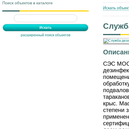
Поиск объектов в каталоге
Искать объек
Служб
расширенный поиск объектов
Описан
СЭС МОСК
дезинфек
помещени
обработку
подвалов
таракано
крыс. Ма
степени 
применен
сертифиц