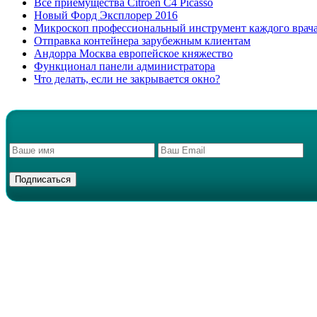
Все приемущества Сitroen C4 Picasso
Новый Форд Эксплорер 2016
Микроскоп профессиональный инструмент каждого врач
Отправка контейнера зарубежным клиентам
Андорра Москва европейское княжество
Функционал панели администратора
Что делать, если не закрывается окно?