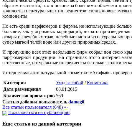
косметических средств: кремов, паст, скрабов, помад, теней 
образом из-за того, что в погоне за большими объемами про
количества ненатуральных ингредиентов: силиконовые эмульс
компоненты.
Но есть среди парфюмеров и фирмы, не использующие большог
большие, как у огромных корпораций, но зато произведенная
отвары из лечебных трав, целебные настои из натуральных п
супер мягкой талой воде или других природных средах.
И продукцию всех этих небольших фирм собрал под свою крышу
парфюмерной продукции. На страницах этого интернет-мага
естественные, натуральные ингредиенты и только экологическа
Интернет-магазин натуральной косметики «Агафья» - проверен
Категория
Уход за собой
/
Косметика
Дата размещения
08.01.2015
Количество просмотров
569
Статью добавил пользователь
damag0
Все статьи пользователя (648) »»
Пожаловаться на публикацию
Еще статьи из данной категории