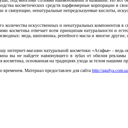
и туши, под многими сотнями наименований и названий. Но вот б
изводства косметических средств парфюмерные корпорации в сво
ии и связующие, ненатуральные непредсказуемые кислоты, искус
о количества искусственных и ненатуральных компонентов в св
 ими косметика отвечает всем принципам натуральности и естес
роизводных: меда, шиповника, репейного масла и многие другие
 интернет-магазин натуральной косметики «Агафья» - ведь он 
зин
а вы не найдете навязнувшего в зубах от обилия рекламы
я косметика, основанная на традициях ухода за телом нашими п
о временем. Материал предоставлен для сайта
http://agafya.com.ua