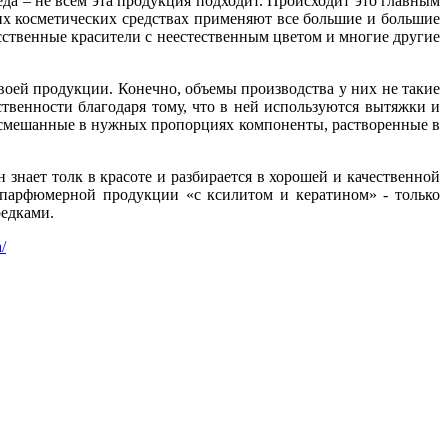
еда – не всем эта продукция подходит. Происходит это главным
их косметических средствах применяют все большие и большие
ственные красители с неестественным цветом и многие другие
оей продукции. Конечно, объемы производства у них не такие
твенности благодаря тому, что в ней используются вытяжки и
, смешанные в нужных пропорциях компоненты, растворенные в
знает толк в красоте и разбирается в хорошей и качественной
 парфюмерной продукции «с ксилитом и кератином» - только
редками.
/