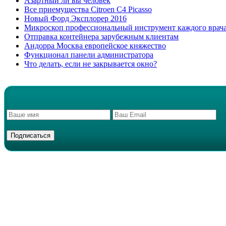
Азартный ли вы человек
Все приемущества Сitroen C4 Picasso
Новый Форд Эксплорер 2016
Микроскоп профессиональный инструмент каждого врач
Отправка контейнера зарубежным клиентам
Андорра Москва европейское княжество
Функционал панели администратора
Что делать, если не закрывается окно?