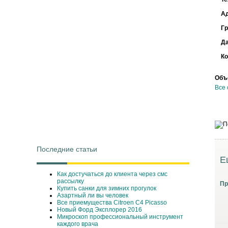
А
Г
Д
Ко
Объ
Все 
Последние статьи
Е
Как достучаться до клиента через смс
рассылку
Пр
Купить санки для зимних прогулок
Азартный ли вы человек
Все приемущества Сitroen C4 Picasso
Новый Форд Эксплорер 2016
Микроскоп профессиональный инструмент
каждого врача