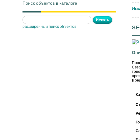
Поиск объектов в каталоге
Иск
расширенный поиск объектов
SE
Опи
Проф
Свер
топе
проз
в ре
Ка
С
Ре
Го
С
Т