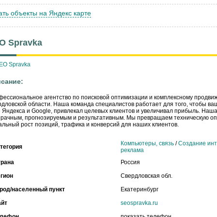
ать объекты на Яндекс карте
O Spravka
сание:
ессиональное агентство по поисковой оптимизации и комплексному продвиж
дловской области. Наша команда специалистов работает для того, чтобы ва
 Яндекса и Google, привлекал целевых клиентов и увеличивал прибыль. Наш
рачным, прогнозируемым и результативным. Мы превращаем техническую оп
альный рост позиций, трафика и конверсий для наших клиентов.
Компьютеры, связь
/
Создание инт
тегория
реклама
трана
Россия
гион
Свердловская обл.
род/населенный пункт
Екатеринбург
айт
seospravka.ru
елефон
показать телефон