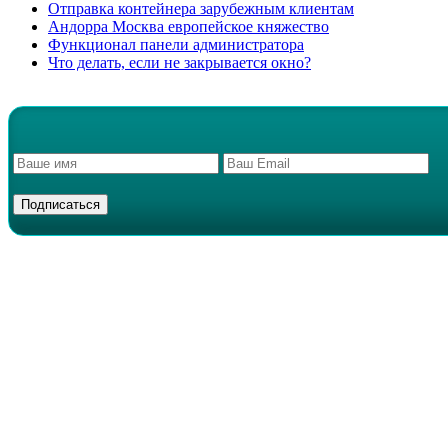
Отправка контейнера зарубежным клиентам
Андорра Москва европейское княжество
Функционал панели администратора
Что делать, если не закрывается окно?