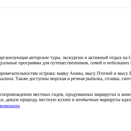
ганизующая авторские туры, экскурсии и активный отдых на Са
уальные программы для путешественников, семей и небольших 
римечательностям острова: маяку Анива, мысу Птичий и мысу В
лина. Также доступны морская и речная рыбалка, сплавы, снег
, сопровождении местных гидов, продуманных маршрутах и живом
яки, дикую природу, местную кухню и необычные маршруты вдали
 компании