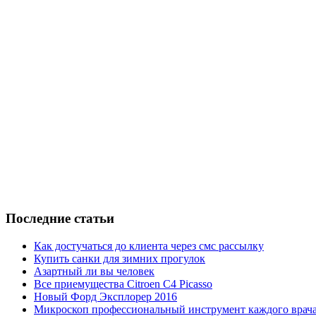
Последние статьи
Как достучаться до клиента через смс рассылку
Купить санки для зимних прогулок
Азартный ли вы человек
Все приемущества Сitroen C4 Picasso
Новый Форд Эксплорер 2016
Микроскоп профессиональный инструмент каждого врач