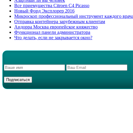
Азартный ли вы человек
Все приемущества Сitroen C4 Picasso
Новый Форд Эксплорер 2016
Микроскоп профессиональный инструмент каждого врач
Отправка контейнера зарубежным клиентам
Андорра Москва европейское княжество
Функционал панели администратора
Что делать, если не закрывается окно?