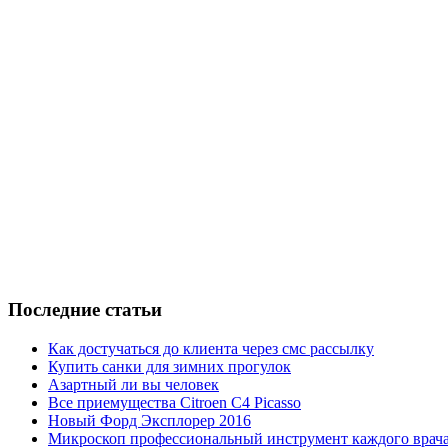
Последние статьи
Как достучаться до клиента через смс рассылку
Купить санки для зимних прогулок
Азартный ли вы человек
Все приемущества Сitroen C4 Picasso
Новый Форд Эксплорер 2016
Микроскоп профессиональный инструмент каждого врач