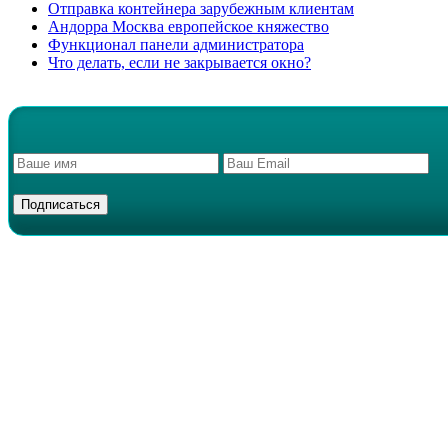
Отправка контейнера зарубежным клиентам
Андорра Москва европейское княжество
Функционал панели администратора
Что делать, если не закрывается окно?