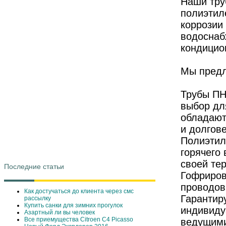
Наши тру
полиэтил
коррозии
водоснаб
кондицио
Мы предл
Трубы ПН
выбор дл
обладают
и долгов
Полиэтил
горячего
своей те
Последние статьи
Гофриров
проводов
Как достучаться до клиента через смс
Гарантир
рассылку
Купить санки для зимних прогулок
индивиду
Азартный ли вы человек
Все приемущества Сitroen C4 Picasso
ведущими