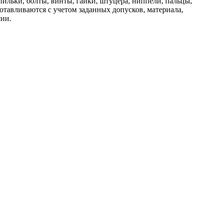
ильки, болты, винты, гайки, штуцера, ниппели, пальцы,
тавливаются с учетом заданных допусков, материала,
сии.