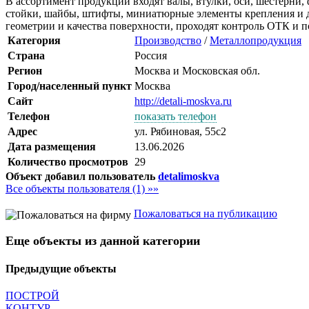
В ассортимент продукции входят валы, втулки, оси, шестерни,
стойки, шайбы, штифты, миниатюрные элементы крепления и др
геометрии и качества поверхности, проходят контроль ОТК и п
Категория
Производство
/
Металлопродукция
Страна
Россия
Регион
Москва и Московская обл.
Город/населенный пункт
Москва
Сайт
http://detali-moskva.ru
Телефон
показать телефон
Адрес
ул. Рябиновая, 55с2
Дата размещения
13.06.2026
Количество просмотров
29
Объект добавил пользователь
detalimoskva
Все объекты пользователя (1) »»
Пожаловаться на публикацию
Еще объекты из данной категории
Предыдущие объекты
ПОСТРОЙ
КОНТУР