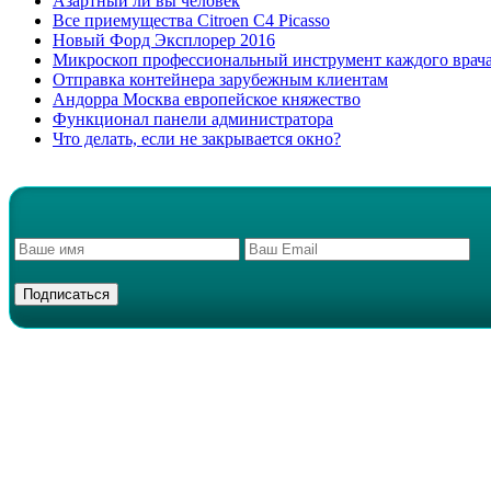
Азартный ли вы человек
Все приемущества Сitroen C4 Picasso
Новый Форд Эксплорер 2016
Микроскоп профессиональный инструмент каждого врач
Отправка контейнера зарубежным клиентам
Андорра Москва европейское княжество
Функционал панели администратора
Что делать, если не закрывается окно?