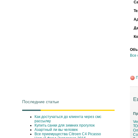
С
Т
А
Д
Ко
Объ
Все 
П
Е
Последние статьи
Пр
Как достучаться до клиента через смс
рассылку
Ve
Купить санки для зимних прогулок
ТО
Азартный ли вы человек
Ол
Все приемущества Сitroen C4 Picasso
Со