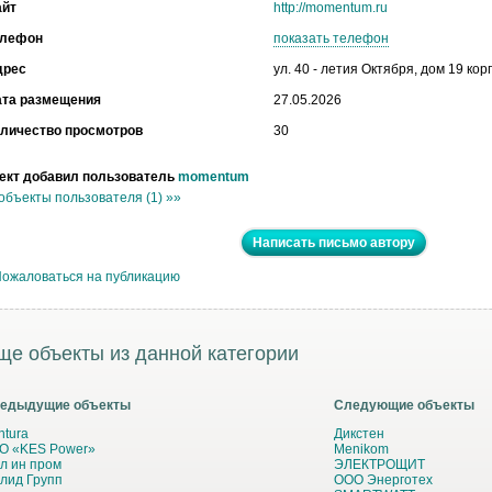
айт
http://momentum.ru
елефон
показать телефон
дрес
ул. 40 - летия Октября, дом 19 корп
ата размещения
27.05.2026
личество просмотров
30
ект добавил пользователь
momentum
объекты пользователя (1) »»
Написать письмо автору
ожаловаться на публикацию
ще объекты из данной категории
едыдущие объекты
Следующие объекты
ntura
Дикстен
О «KES Power»
Menikom
л ин пром
ЭЛЕКТРОЩИТ
лид Групп
ООО Энерготех