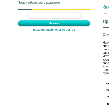
Поиск объектов в каталоге
Иск
Пр
расширенный поиск объектов
Опи
Науч
спец
широ
элек
Исто
жилы
собс
комп
площ
горо
Ка
С
Ре
Го