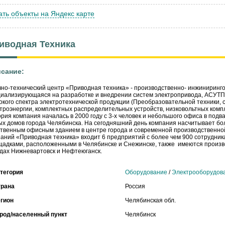
ать объекты на Яндекс карте
иводная Техника
сание:
но-технический центр «Приводная техника» - производственно- инжиниринго
иализирующаяся на разработке и внедрении систем электропривода, АСУТП 
кого спектра электротехнической продукции (Преобразовательной техники, 
троэнергии, комплектных распределительных устройств, низковольтных компле
рия компания началась в 2000 году с 3-х человек и небольшого офиса в под
х домов города Челябинска. На сегодняшний день компания насчитывает бол
твенным офисным зданием в центре города и современной производственной
аний «Приводная техника» входит 6 предприятий с более чем 900 сотрудник
адками, расположенными в Челябинске и Снежинске, также имеются произв
дах Нижневартовск и Нефтеюганск.
тегория
Оборудование
/
Электрооборудов
трана
Россия
гион
Челябинская обл.
род/населенный пункт
Челябинск