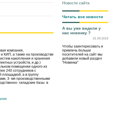
Новости сайта
Читать все новости
А вы уже видели у
нас новинку ?
01.09.2016
Чтобы заинтересовать и
привлечь больше
вая компания,
посетителей на сайт мы
и КИП, а также на производстве
добавили новый раздел
систем накопления и хранения
"Новинка"
ктных устройств, и др.)
вальном помещении одного из
ее 240 сотрудников с
 площадкой, а в группу
ами, 3- мя производственными
одственно- складские базы в
ание