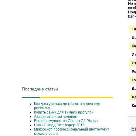
Не п
своб
Подр
bank
Ти
Ц
Ка
Им
С
Ре
Го
Последние статьи
Д
Да
Как достучаться до клиента через смс
Ко
рассылку
Купить санки для зимних прогулок
Азартный ли вы человек
Все приемущества Сitroen C4 Picasso
Новый Форд Эксплорер 2016
Е
Микроскоп профессиональный инструмент
каждого врача