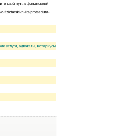
ите свой путь к финансовой
-fizicheskikh-lits/protsedura-
ие услуги, адвокаты, нотариусы