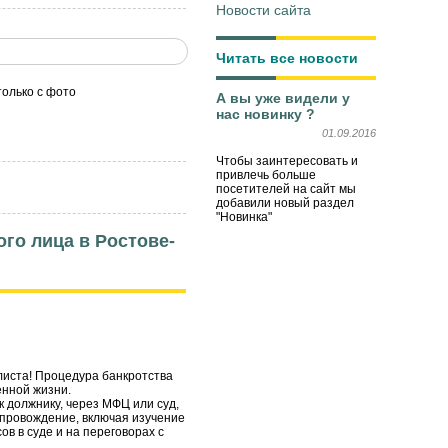
Новости сайта
Читать все новости
только с фото
А вы уже видели у
нас новинку ?
01.09.2016
Чтобы заинтересовать и
привлечь больше
посетителей на сайт мы
добавили новый раздел
"Новинка"
го лица в Ростове-
листа! Процедура банкротства
енной жизни.
 должнику, через МФЦ или суд,
опровождение, включая изучение
в в суде и на переговорах с