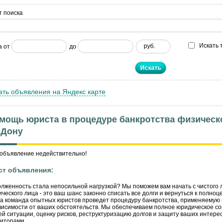
т поиска
Искать 
руб.
а от
до
ать объявления на Яндекс карте
мощь юриста в процедуре банкротства физическо
-Дону
объявление недействительно!
ст объявления:
лженность стала непосильной нагрузкой? Мы поможем вам начать с чистого 
ческого лица - это ваш шанс законно списать все долги и вернуться к полноц
 команда опытных юристов проведет процедуру банкротства, применяемую к
висимости от ваших обстоятельств. Мы обеспечиваем полное юридическое с
й ситуации, оценку рисков, реструктуризацию долгов и защиту ваших интересо
иторами.