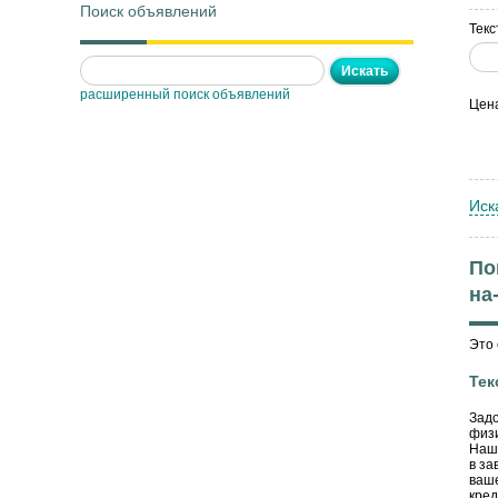
Поиск объявлений
Текс
расширенный поиск объявлений
Цен
Иск
По
на
Это 
Тек
Задо
физи
Наша
в за
ваше
кред