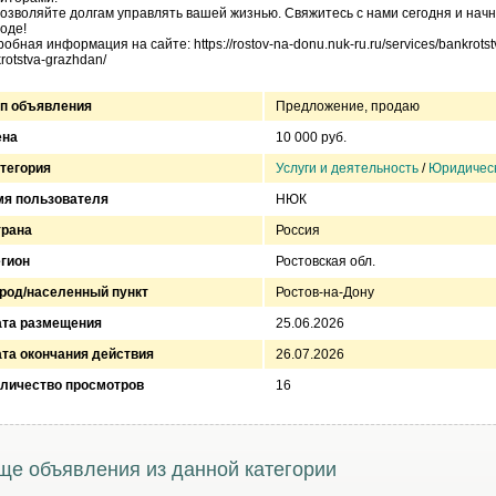
озволяйте долгам управлять вашей жизнью. Свяжитесь с нами сегодня и начн
оде!
обная информация на сайте: https://rostov-na-donu.nuk-ru.ru/services/bankrotstvo
rotstva-grazhdan/
п объявления
Предложение, продаю
ена
10 000 руб.
тегория
Услуги и деятельность
/
Юридическ
я пользователя
НЮК
трана
Россия
гион
Ростовская обл.
род/населенный пункт
Ростов-на-Дону
ата размещения
25.06.2026
та окончания действия
26.07.2026
личество просмотров
16
ще объявления из данной категории