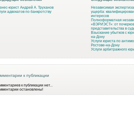
знес-юрист Андрей А. Труханов
Независимая экспертиза
луги адвокатов по банкротству
ущерба: квалифицирова
интересов
Полноформатная незави
«ВЭРИЭСТ»: от почерков
представительства в суд
Взыскание убытков с юри
на-Дону
Услуги юриста по антим
Ростове-на-Дону
Услуги арбитражного юри
мментарии к публикации
мментариев к публикации нет...
мментарии остановлены!