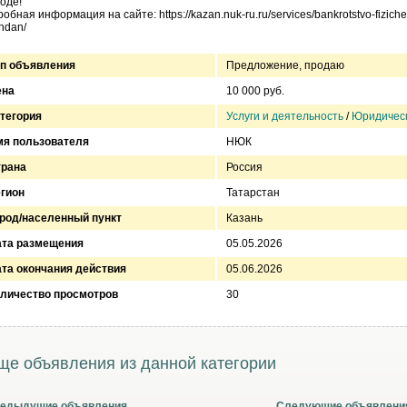
оде!
обная информация на сайте: https://kazan.nuk-ru.ru/services/bankrotstvo-fiziches
hdan/
п объявления
Предложение, продаю
ена
10 000 руб.
тегория
Услуги и деятельность
/
Юридическ
я пользователя
НЮК
трана
Россия
гион
Татарстан
род/населенный пункт
Казань
ата размещения
05.05.2026
та окончания действия
05.06.2026
личество просмотров
30
ще объявления из данной категории
едыдущие объявления
Следующие объявлени