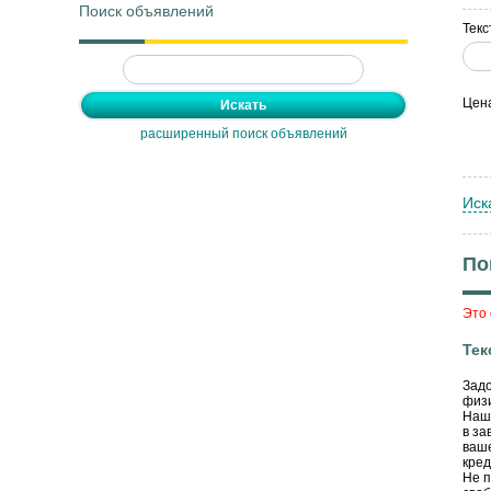
Поиск объявлений
Текс
Цен
расширенный поиск объявлений
Иск
По
Это 
Тек
Задо
физи
Наша
в за
ваше
кред
Не п