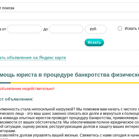
т поиска
Искать 
руб.
а от
до
ать объявления на Яндекс карте
мощь юриста в процедуре банкротства физическо
объявление недействительно!
ст объявления:
лженность стала непосильной нагрузкой? Мы поможем вам начать с чистого 
ческого лица - это ваш шанс законно списать все долги и вернуться к полноц
 команда опытных юристов проведет процедуру банкротства, применяемую к
висимости от ваших обстоятельств. Мы обеспечиваем полное юридическое с
й ситуации, оценку рисков, реструктуризацию долгов и защиту ваших интересо
иторами.
озволяйте долгам управлять вашей жизнью. Свяжитесь с нами сегодня и начн