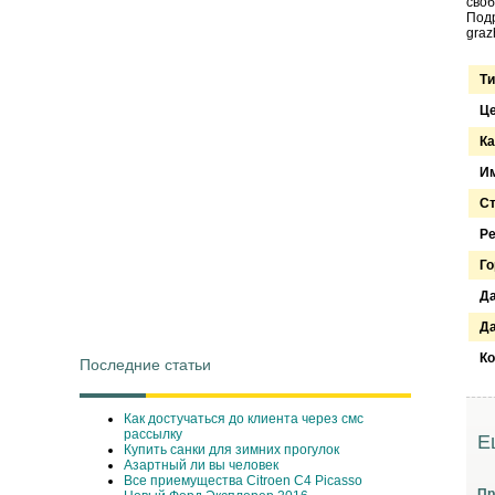
своб
Подр
graz
Ти
Ц
Ка
Им
С
Ре
Го
Д
Да
Ко
Последние статьи
Как достучаться до клиента через смс
рассылку
Е
Купить санки для зимних прогулок
Азартный ли вы человек
Все приемущества Сitroen C4 Picasso
Пр