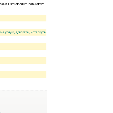
kikh-lits/protsedura-bankrotstva-
ие услуги, адвокаты, нотариусы
я