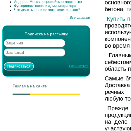
основно
Андорра Москва европейское княжество
Функционал панели администратора
бетона, т
Что делать, если не закрывается окно?
Все статьи
Купить п
проводят
использу
Подписка на рассылку
компонен
во время 
Главным
себестои
Отписаться
область 
Самые бл
Доставка
Реклама на сайте
речных 
любую то
Прежде ч
продукци
на деле 
участву