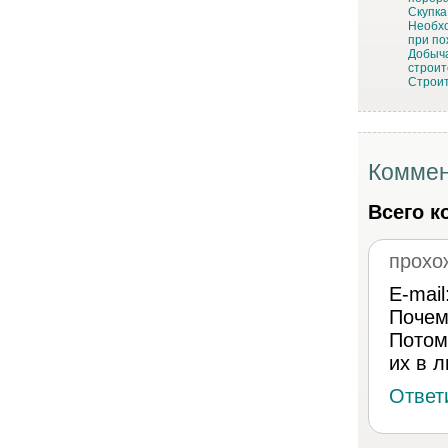
Скупка
Необхо
при п
Добыча
строит
Строит
Коммен
Всего к
прохо
E-mail
Почем
Потом
их в л
Ответ