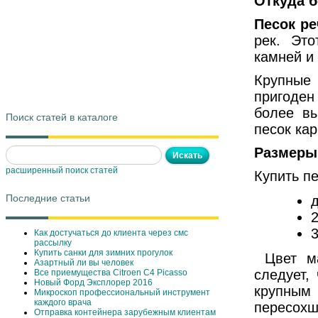
Откуда б
Песок р
рек. Это
камней и
Крупные 
пригоден
более вы
Поиск статей в каталоге
песок ка
Размеры
расширенный поиск статей
Купить п
Последние статьи
д
2
3
Как достучаться до клиента через смс
рассылку
Купить санки для зимних прогулок
Цвет ма
Азартный ли вы человек
следует,
Все приемущества Сitroen C4 Picasso
Новый Форд Эксплорер 2016
крупным
Микроскоп профессиональный инструмент
каждого врача
пересохш
Отправка контейнера зарубежным клиентам