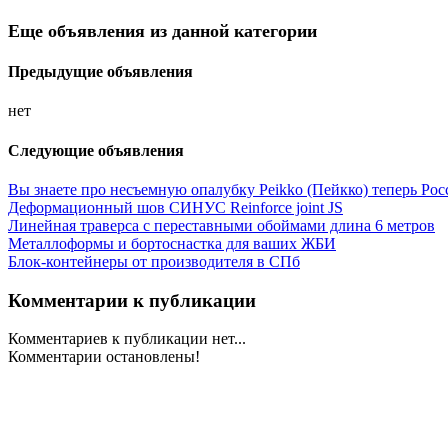
Еще объявления из данной категории
Предыдущие объявления
нет
Следующие объявления
Вы знаете про несъемную опалубку Peikko (Пейкко) теперь Р
Деформационный шов СИНУС Reinforce joint JS
Линейная траверса с переставными обоймами длина 6 метров
Металлоформы и бортоснастка для ваших ЖБИ
Блок-контейнеры от производителя в СПб
Комментарии к публикации
Комментариев к публикации нет...
Комментарии остановлены!