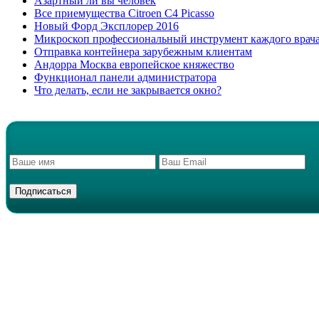
Азартный ли вы человек
Все приемущества Сitroen C4 Picasso
Новый Форд Эксплорер 2016
Микроскоп профессиональный инструмент каждого врач
Отправка контейнера зарубежным клиентам
Андорра Москва европейское княжество
Функционал панели администратора
Что делать, если не закрывается окно?