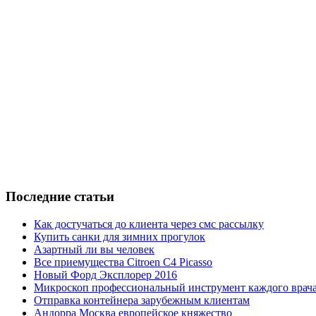
Последние статьи
Как достучаться до клиента через смс рассылку
Купить санки для зимних прогулок
Азартный ли вы человек
Все приемущества Сitroen C4 Picasso
Новый Форд Эксплорер 2016
Микроскоп профессиональный инструмент каждого врач
Отправка контейнера зарубежным клиентам
Андорра Москва европейское княжество