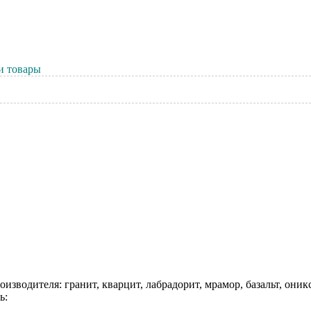
и товары
зводителя: гранит, кварцит, лабрадорит, мрамор, базальт, оникс
ь: