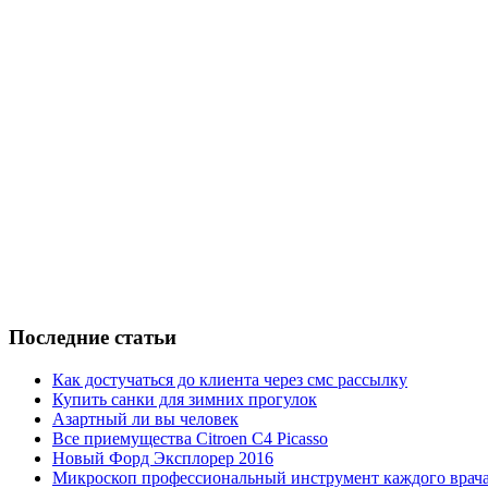
Последние статьи
Как достучаться до клиента через смс рассылку
Купить санки для зимних прогулок
Азартный ли вы человек
Все приемущества Сitroen C4 Picasso
Новый Форд Эксплорер 2016
Микроскоп профессиональный инструмент каждого врач