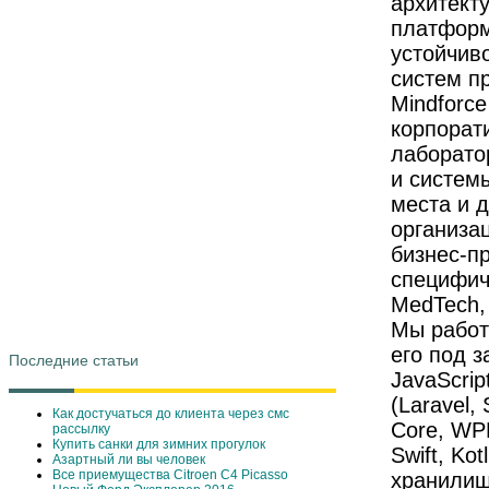
архитект
платформ
устойчив
систем пр
Mindforc
корпорат
лаборато
и систем
места и 
организа
бизнес-п
специфич
MedTech, 
Мы работ
его под з
Последние статьи
JavaScrip
(Laravel,
Как достучаться до клиента через смс
Core, WPF
рассылку
Купить санки для зимних прогулок
Swift, Ko
Азартный ли вы человек
Все приемущества Сitroen C4 Picasso
хранилищ