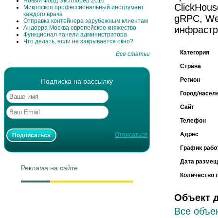
Новый Форд Эксплорер 2016
ClickHous
Микроскоп профессиональный инструмент
каждого врача
gRPC, We
Отправка контейнера зарубежным клиентам
Андорра Москва европейское княжество
инфрастру
Функционал панели администратора
Что делать, если не закрывается окно?
Категория
Все статьи
Страна
Регион
Подписка на рассылку
Город/насел
Сайт
Телефон
Адрес
Отписаться
График рабо
Дата размещ
Реклама на сайте
Количество 
Объект 
Все объек