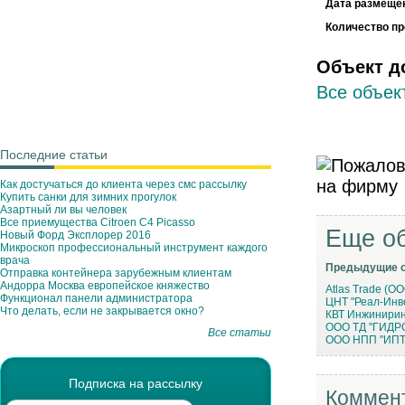
Дата размеще
Количество п
Объект д
Все объек
Последние статьи
Как достучаться до клиента через смс рассылку
Купить санки для зимних прогулок
Азартный ли вы человек
Все приемущества Сitroen C4 Picasso
Еще об
Новый Форд Эксплорер 2016
Микроскоп профессиональный инструмент каждого
врача
Предыдущие 
Отправка контейнера зарубежным клиентам
Андорра Москва европейское княжество
Atlas Trade (О
Функционал панели администратора
ЦНТ "Реал-Инв
Что делать, если не закрывается окно?
КВТ Инжинирин
ООО ТД "ГИД
Все статьи
ООО НПП "ИПТ
Подписка на рассылку
Коммент