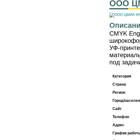
ООО Ц
Описани
CMYK Engi
широкофор
УФ-принте
материалы
под задач
Категория
Страна
Регион
Город/населен
Сайт
Телефон
Адрес
График работ