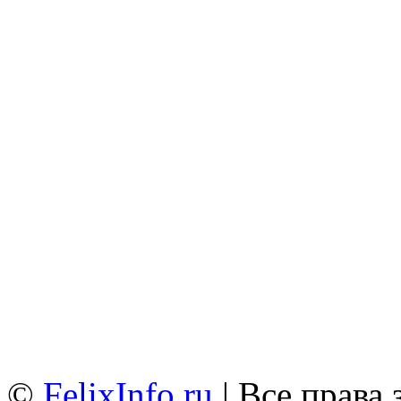
©
FelixInfo.ru
| Все права